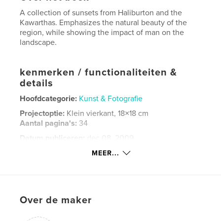
A collection of sunsets from Haliburton and the
Kawarthas. Emphasizes the natural beauty of the
region, while showing the impact of man on the
landscape.
kenmerken / functionaliteiten &
details
Hoofdcategorie:
Kunst & Fotografie
Projectoptie:
Klein vierkant, 18×18 cm
Aantal pagina's:
34
Datum publiceren:
dec 08, 2009
Trefwoorden
MEER...
,
,
,
Landscapes
Sunset
Twilight
,
Kawarthas
Haliburton
Over de maker