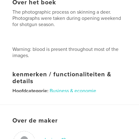
Over het boek
The photographic process on skinning a deer.
Photographs were taken during opening weekend
for shotgun season.
Warning: blood is present throughout most of the
images.
kenmerken / functionaliteiten &
details
Hoofdcategorie:
Business & economie
Projectoptie:
Standaard liggend, 25×20 cm
Aantal pagina's:
32
Datum publiceren:
dec 09, 2009
Over de maker