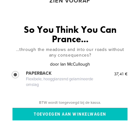
ZIEN VOORAF
So You Think You Can
Prance...
...through the meadows and into our roads without
any consequences?
door
Ian McCullough
PAPERBACK
37,41 €
Flexibele, hoogglanzend gelamineerde
omslag
BTW wordt toegevoegd bij de kassa.