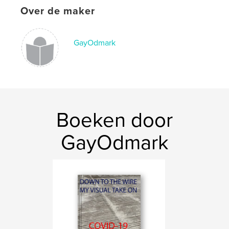
Taal
English
Over de maker
Trefwoorden
,
,
,
,
art
Europe
Idaho
Sun Valley
GayOdmark
,
France
Paris
Boeken door
GayOdmark