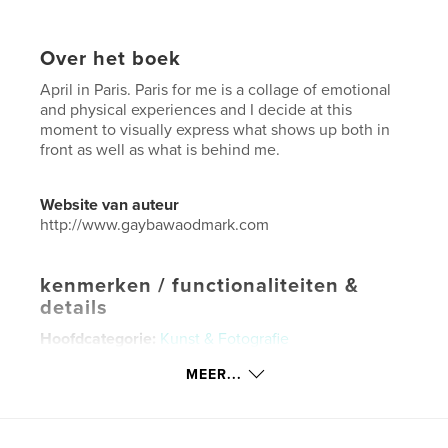
Over het boek
April in Paris. Paris for me is a collage of emotional
and physical experiences and I decide at this
moment to visually express what shows up both in
front as well as what is behind me.
Website van auteur
http://www.gaybawaodmark.com
kenmerken / functionaliteiten &
details
Hoofdcategorie:
Kunst & Fotografie
Projectoptie:
US Letter, 22×28 cm
MEER...
Aantal pagina's:
188
Datum publiceren:
jun 16, 2021