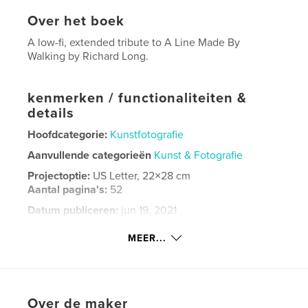
Over het boek
A low-fi, extended tribute to A Line Made By
Walking by Richard Long.
kenmerken / functionaliteiten &
details
Hoofdcategorie:
Kunstfotografie
Aanvullende categorieën
Kunst & Fotografie
Projectoptie:
US Letter, 22×28 cm
Aantal pagina's:
52
Datum publiceren:
jun 19, 2021
Taal
English
MEER...
Trefwoorden
,
Central Experimental Farm
Richard Long
Over de maker