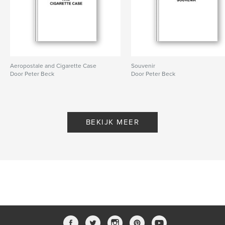
Aeropostale and Cigarette Case
Souvenir
Door Peter Beck
Door Peter Beck
BEKIJK MEER