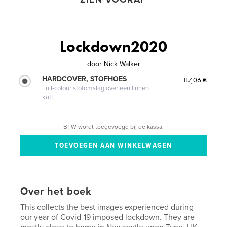
Lockdown2020
door
Nick Walker
HARDCOVER, STOFHOES
117,06 €
Full-colour stofomslag over een linnen
kaft
BTW wordt toegevoegd bij de kassa.
Over het boek
This collects the best images experienced during
our year of Covid-19 imposed lockdown. They are