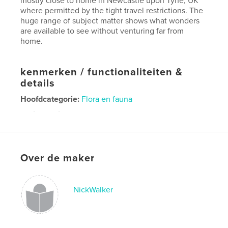
mostly close to home in Newcastle upon Tyne, UK
where permitted by the tight travel restrictions. The
huge range of subject matter shows what wonders
are available to see without venturing far from
home.
kenmerken / functionaliteiten &
details
Hoofdcategorie:
Flora en fauna
Projectoptie:
Groot liggend, 33×28 cm
Aantal pagina's:
108
Datum publiceren:
jul 08, 2021
Taal
English
Over de maker
NickWalker