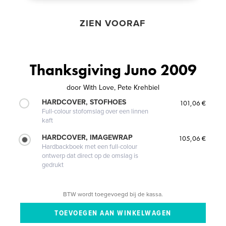
ZIEN VOORAF
Thanksgiving Juno 2009
door
With Love, Pete Krehbiel
HARDCOVER, STOFHOES
101,06 €
Full-colour stofomslag over een linnen
kaft
HARDCOVER, IMAGEWRAP
105,06 €
Hardbackboek met een full-colour
ontwerp dat direct op de omslag is
gedrukt
BTW wordt toegevoegd bij de kassa.