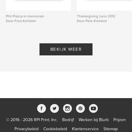
Phil Piazza in memoriam
Thanksgiving Juno 2012
Door Fred Krehbiel
Door Pete Krehbiel
BEKIJK MEER
© 2016 - 2026 RPI Print, Inc.
Bedrijf
Werken bij Blurb
Prijzen
Privacybeleid
Cookiebeleid
Klantenservice
Sitemap