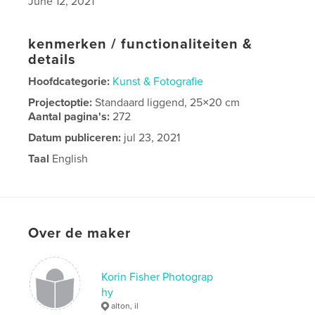
June 12, 2021
kenmerken / functionaliteiten &
details
Hoofdcategorie:
Kunst & Fotografie
Projectoptie:
Standaard liggend, 25×20 cm
Aantal pagina's:
272
Datum publiceren:
jul 23, 2021
Taal
English
Over de maker
Korin Fisher Photograp
hy
alton, il