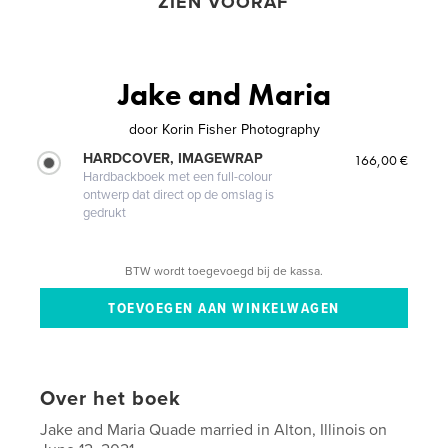
ZIEN VOORAF
Jake and Maria
door
Korin Fisher Photography
HARDCOVER, IMAGEWRAP
166,00 €
Hardbackboek met een full-colour
ontwerp dat direct op de omslag is
gedrukt
BTW wordt toegevoegd bij de kassa.
Over het boek
Jake and Maria Quade married in Alton, Illinois on