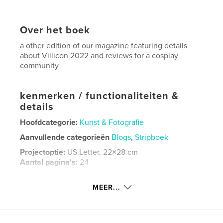
Over het boek
a other edition of our magazine featuring details
about Villicon 2022 and reviews for a cosplay
community
kenmerken / functionaliteiten &
details
Hoofdcategorie:
Kunst & Fotografie
Aanvullende categorieën
Blogs
,
Stripboek
Projectoptie:
US Letter, 22×28 cm
Aantal pagina's:
24
Datum publiceren:
ok 28, 2021
MEER...
Taal
English
Trefwoorden
,
,
inteviews
art
cosplay