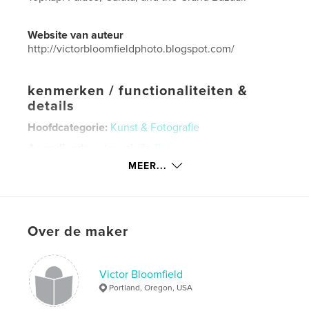
Website van auteur
http://victorbloomfieldphoto.blogspot.com/
kenmerken / functionaliteiten &
details
Hoofdcategorie:
Kunst & Fotografie
Aanvullende categorieën
Reizen
MEER...
Projectoptie:
Standaard liggend, 25×20 cm
Aantal pagina's:
124
Datum publiceren:
nov 09, 2021
Taal
English
Over de maker
Trefwoorden
,
,
photography
Turkey
Istanbul
Victor Bloomfield
Portland, Oregon, USA