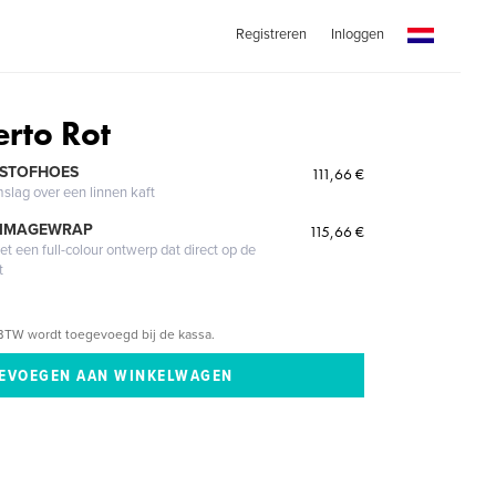
Registreren
Inloggen
erto Rot
 STOFHOES
111,66 €
mslag over een linnen kaft
 IMAGEWRAP
115,66 €
 een full-colour ontwerp dat direct op de
t
BTW wordt toegevoegd bij de kassa.