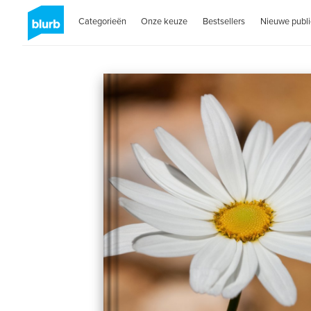
Categorieën
Onze keuze
Bestsellers
Nieuwe publi