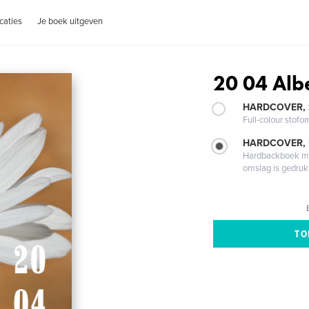
caties
Je boek uitgeven
20 04 Alb
HARDCOVER,
Full-colour stofo
HARDCOVER,
Hardbackboek met
omslag is gedruk