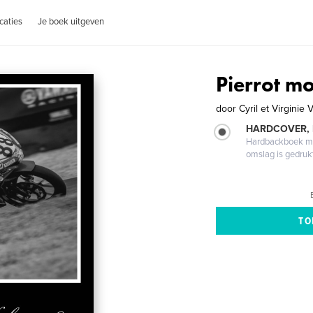
caties
Je boek uitgeven
Pierrot m
door
Cyril et Virginie
HARDCOVER,
Hardbackboek met
omslag is gedruk