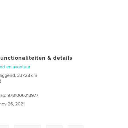
unctionaliteiten & details
ort en avontuur
 liggend, 33×28 cm
2
rap: 9781006213977
nov 26, 2021