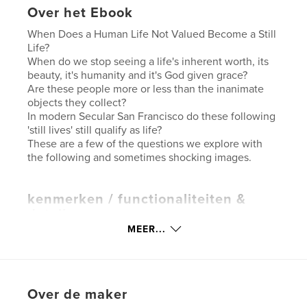
Over het Ebook
When Does a Human Life Not Valued Become a Still
Life?
When do we stop seeing a life's inherent worth, its
beauty, it's humanity and it's God given grace?
Are these people more or less than the inanimate
objects they collect?
In modern Secular San Francisco do these following
'still lives' still qualify as life?
These are a few of the questions we explore with
the following and sometimes shocking images.
kenmerken / functionaliteiten &
details
MEER...
Hoofdcategorie:
Kunstfotografie
Aanvullende categorieën
Beeldende kunst
Versie
E-book met vaste lay-out , % {aantal pagina's}
pag
Over de maker