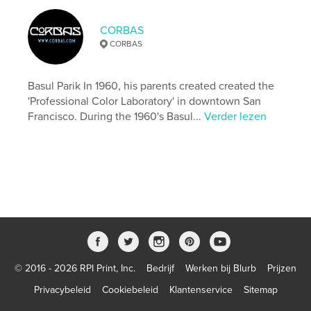
Datum publiceren:
dec 01, 2021
Laatst bijgewerkt
dec 03, 2021
CORBAS
Taal
English
CORBAS
Trefwoorden
Basul Parik In 1960, his parents created created the
,
,
,
,
SanFrancisco
flower
live
still
'Professional Color Laboratory' in downtown San
Homeless
Francisco. During the 1960's Basul...
Verder lezen
© 2016 - 2026 RPI Print, Inc.
Bedrijf
Werken bij Blurb
Prijzen
Privacybeleid
Cookiebeleid
Klantenservice
Sitemap