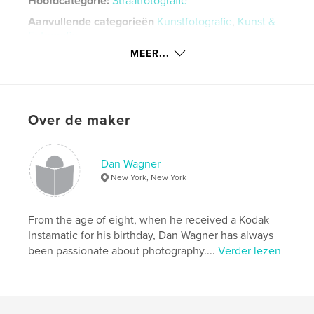
Hoofdcategorie:
Straatfotografie
Aanvullende categorieën
Kunstfotografie
,
Kunst &
Fotografie
MEER...
Projectoptie:
Standaard staand, 20×25 cm
Aantal pagina's:
120
Datum publiceren:
dec 27, 2021
Taal
English
Over de maker
Trefwoorden
,
,
rolleiflex
dan wagner
street photography
Dan Wagner
New York, New York
From the age of eight, when he received a Kodak
Instamatic for his birthday, Dan Wagner has always
been passionate about photography....
Verder lezen