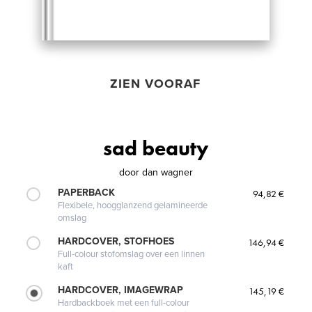
ZIEN VOORAF
sad beauty
door
dan wagner
PAPERBACK
94,82 €
Flexibele, hoogglanzend gelamineerde
omslag
HARDCOVER, STOFHOES
146,94 €
Full-colour stofomslag over een linnen
kaft
HARDCOVER, IMAGEWRAP
145,19 €
Hardbackboek met een full-colour