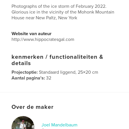
Photographs of the ice storm of February 2022.
Glorious ice in the vicinity of the Mohonk Mountain
House near New Paltz, New York
Website van auteur
http://www.hippocratesgal.com
kenmerken / functionaliteiten &
details
Projectoptie:
Standaard liggend, 25×20 cm
Aantal pagina's:
32
ISBN
Paperback: 9798210051011
Datum publiceren:
feb 19, 2022
Over de maker
Taal
English
Joel Mandelbaum