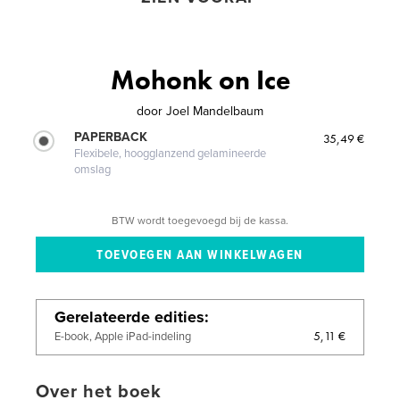
Mohonk on Ice
door
Joel Mandelbaum
PAPERBACK
35,49 €
Flexibele, hoogglanzend gelamineerde
omslag
BTW wordt toegevoegd bij de kassa.
Gerelateerde edities
5,11 €
E-book, Apple iPad-indeling
Over het boek