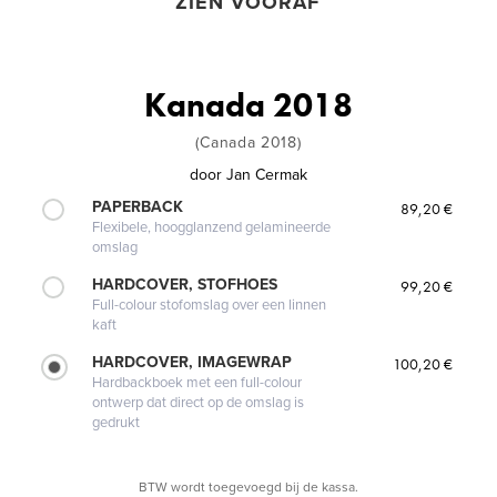
ZIEN VOORAF
Kanada 2018
(Canada 2018)
door
Jan Cermak
PAPERBACK
89,20 €
Flexibele, hoogglanzend gelamineerde
omslag
HARDCOVER, STOFHOES
99,20 €
Full-colour stofomslag over een linnen
kaft
HARDCOVER, IMAGEWRAP
100,20 €
Hardbackboek met een full-colour
ontwerp dat direct op de omslag is
gedrukt
BTW wordt toegevoegd bij de kassa.