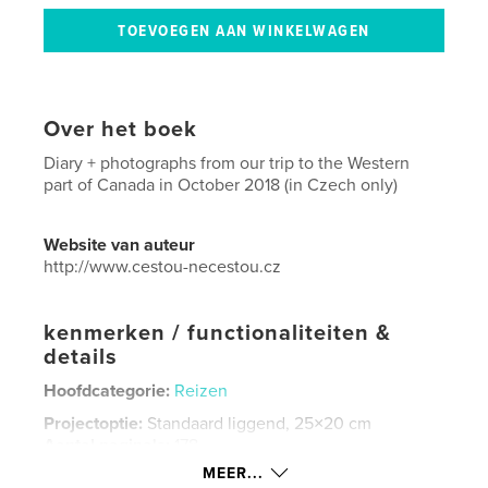
Over het boek
Diary + photographs from our trip to the Western
part of Canada in October 2018 (in Czech only)
Website van auteur
http://www.cestou-necestou.cz
kenmerken / functionaliteiten &
details
Hoofdcategorie:
Reizen
Projectoptie:
Standaard liggend, 25×20 cm
Aantal pagina's:
178
MEER...
Datum publiceren:
apr 09, 2022