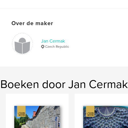
Taal
Czech
Trefwoorden
,
,
,
Over de maker
photography
America
Canada
travel
Jan Cermak
Czech Republic
Boeken door Jan Cermak