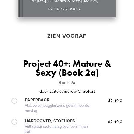
ZIEN VOORAF
Project 40+: Mature &
Sexy (Book 2a)
Book 2a
door
Editor: Andrew C. Gellert
PAPERBACK
59,40 €
Flexibele, hoogglanzend gelamineerde
omslag
HARDCOVER, STOFHOES
69,40 €
Full-colour stofomslag over een linnen
kaft