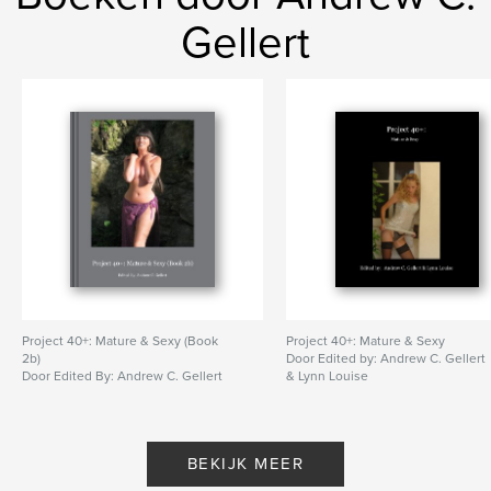
Gellert
Project 40+: Mature & Sexy (Book
Project 40+: Mature & Sexy
2b)
Door Edited by: Andrew C. Gellert
Door Edited By: Andrew C. Gellert
& Lynn Louise
BEKIJK MEER