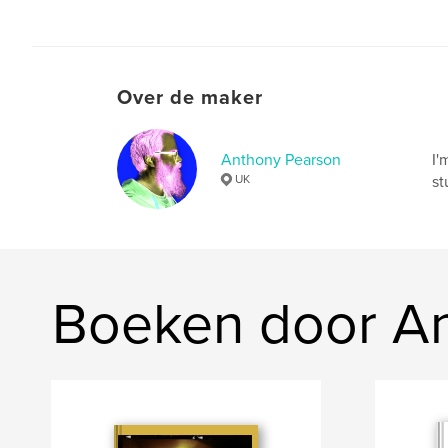
Over de maker
Anthony Pearson
I'
UK
st
Boeken door A