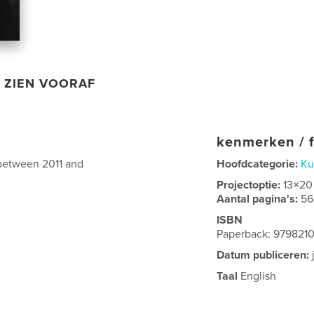
ZIEN VOORAF
kenmerken / f
n between 2011 and
Hoofdcategorie:
Ku
Projectoptie:
13×20
Aantal pagina's:
56
ISBN
Paperback: 979821
Datum publiceren:
Taal
English