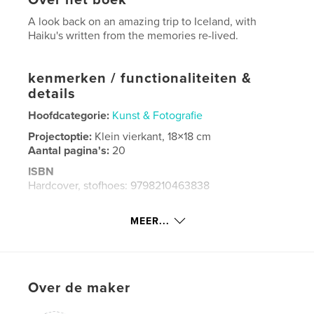
A look back on an amazing trip to Iceland, with
Haiku's written from the memories re-lived.
kenmerken / functionaliteiten &
details
Hoofdcategorie:
Kunst & Fotografie
Projectoptie:
Klein vierkant, 18×18 cm
Aantal pagina's:
20
ISBN
Hardcover, stofhoes: 9798210463838
Datum publiceren:
jun 30, 2022
MEER...
Taal
English
Trefwoorden
Photography
Over de maker