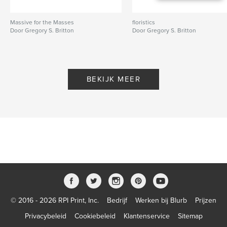
Massive for the Masses
floristics
Door Gregory S. Britton
Door Gregory S. Britton
BEKIJK MEER
© 2016 - 2026 RPI Print, Inc.
Bedrijf
Werken bij Blurb
Prijzen
Privacybeleid
Cookiebeleid
Klantenservice
Sitemap