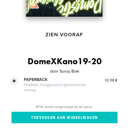
ZIEN VOORAF
DomeXKano19-20
door
Sussy Boki
PAPERBACK
10,98 €
Flexibele, hoogglanzend gelamineerde
omslag
BTW wordt toegevoegd bij de kassa.