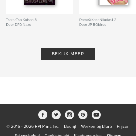
TsatsaTso Koisan 8
DomeXKanoNikolas1-2
Door DPD Nazo
Door JP BObiros
BEKIJK MEER
© 2016 - 2026 RPI Print, Inc.
Bedrijf
Werken bij Blurb
Prijzen
Privacybeleid
Cookiebeleid
Klantenservice
Sitemap