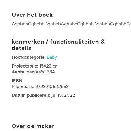
Over het boek
GghbbbGghbbbGghbbbGghbbbGghbbbGghbbbGghbbbG
kenmerken / functionaliteiten &
details
Hoofdcategorie:
Baby
Projectoptie:
15×23 cm
Aantal pagina's:
384
ISBN
Paperback: 9798210502568
Datum publiceren:
jul 15, 2022
Taal
Dane-zaa
Over de maker