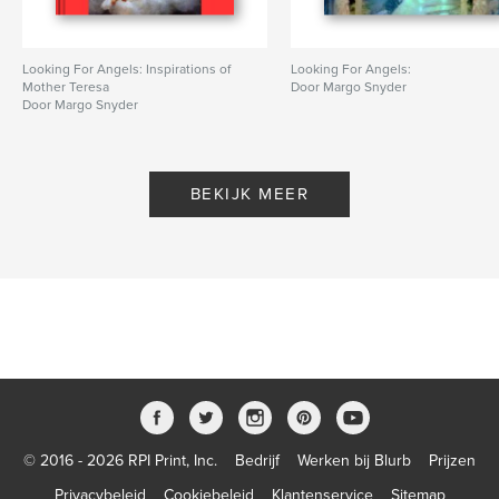
Looking For Angels: Inspirations of
Looking For Angels:
Mother Teresa
Door Margo Snyder
Door Margo Snyder
BEKIJK MEER
© 2016 - 2026 RPI Print, Inc.
Bedrijf
Werken bij Blurb
Prijzen
Privacybeleid
Cookiebeleid
Klantenservice
Sitemap