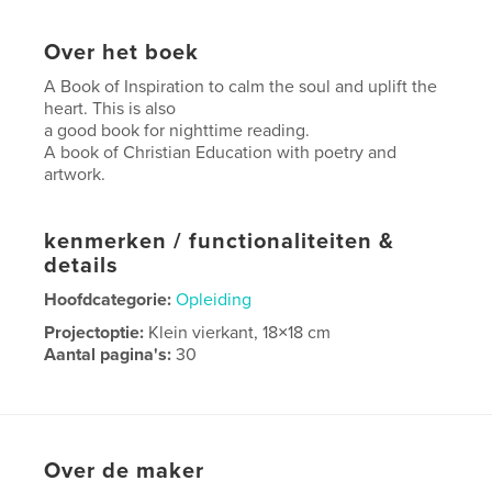
Over het boek
A Book of Inspiration to calm the soul and uplift the
heart. This is also
a good book for nighttime reading.
A book of Christian Education with poetry and
artwork.
kenmerken / functionaliteiten &
details
Hoofdcategorie:
Opleiding
Projectoptie:
Klein vierkant, 18×18 cm
Aantal pagina's:
30
Datum publiceren:
nov 15, 2007
Trefwoorden
,
"www.amazon.com
www.target.com"
Over de maker