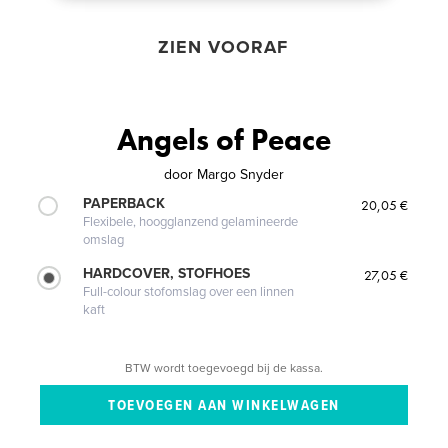
ZIEN VOORAF
Angels of Peace
door
Margo Snyder
PAPERBACK
20,05 €
Flexibele, hoogglanzend gelamineerde
omslag
HARDCOVER, STOFHOES
27,05 €
Full-colour stofomslag over een linnen
kaft
BTW wordt toegevoegd bij de kassa.