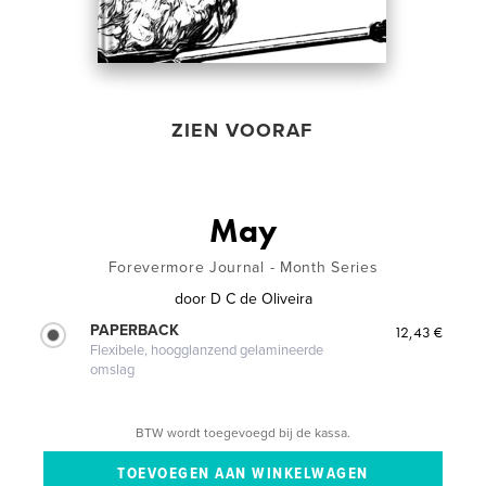
ZIEN VOORAF
May
Forevermore Journal - Month Series
door
D C de Oliveira
PAPERBACK
12,43 €
Flexibele, hoogglanzend gelamineerde
omslag
BTW wordt toegevoegd bij de kassa.