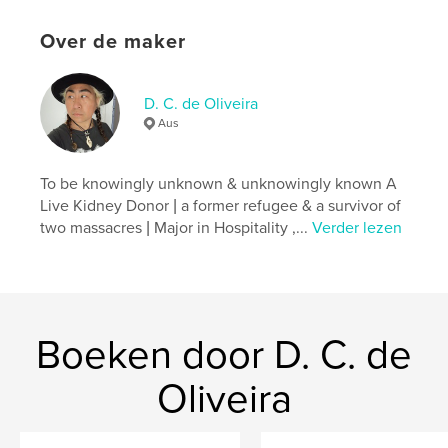
Taal
English
Trefwoorden
Over de maker
,
,
,
,
Poem
May
Notebook
Diary
D. C. de Oliveira
Journal
Aus
To be knowingly unknown & unknowingly known A
Live Kidney Donor | a former refugee & a survivor of
two massacres | Major in Hospitality ,...
Verder lezen
Boeken door D. C. de
Oliveira