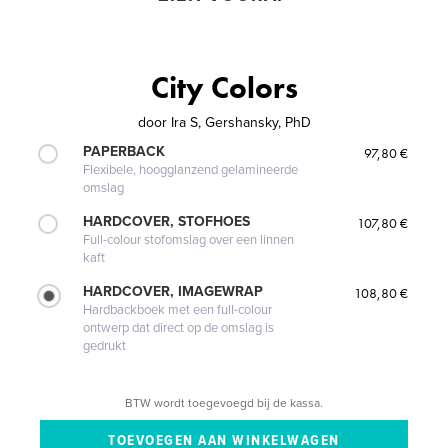
City Colors
door
Ira S, Gershansky, PhD
PAPERBACK
97,80 €
Flexibele, hoogglanzend gelamineerde
omslag
HARDCOVER, STOFHOES
107,80 €
Full-colour stofomslag over een linnen
kaft
HARDCOVER, IMAGEWRAP
108,80 €
Hardbackboek met een full-colour
ontwerp dat direct op de omslag is
gedrukt
BTW wordt toegevoegd bij de kassa.