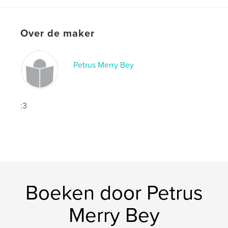
ISBN
Paperback: 9798211664029
Over de maker
Datum publiceren:
jan 02, 2023
Taal
English
Petrus Merry Bey
Trefwoorden
,
,
,
,
Pathesaurus
Fun
Words
Puzzles
Fun For Thought
:3
Boeken door Petrus
Merry Bey