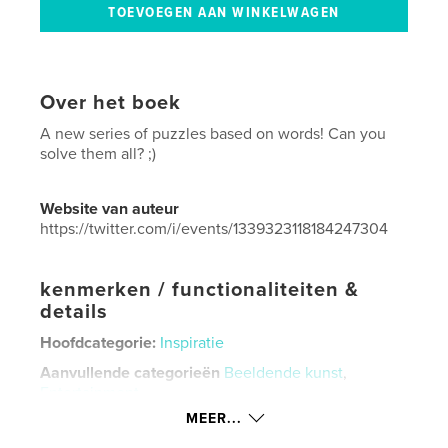
Over het boek
A new series of puzzles based on words! Can you
solve them all? ;)
Website van auteur
https://twitter.com/i/events/1339323118184247304
kenmerken / functionaliteiten &
details
Hoofdcategorie:
Inspiratie
Aanvullende categorieën
Beeldende kunst
,
Entertainment
MEER...
Projectoptie:
20×25 cm
Aantal pagina's:
374