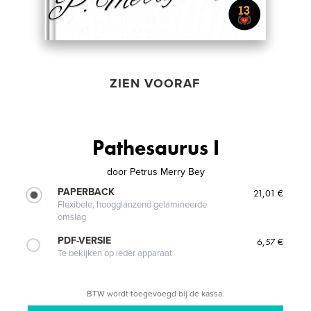
ZIEN VOORAF
Pathesaurus I
door
Petrus Merry Bey
PAPERBACK
21,01 €
Flexibele, hoogglanzend gelamineerde
omslag
PDF-VERSIE
6,57 €
Te bekijken op ieder apparaat
BTW wordt toegevoegd bij de kassa.