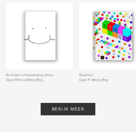
An Index of Interesting Items
Stactics I
Door Petrus Merry Bey
Door P. Merry Bey
BEKIJK MEER