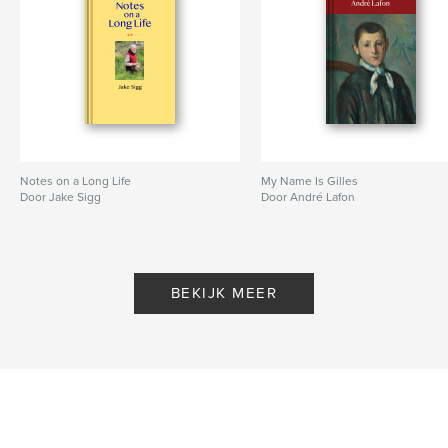
Notes on a Long Life
My Name Is Gilles
Door Jake Sigg
Door André Lafon
BEKIJK MEER