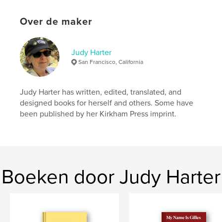
Taal
English
Over de maker
Trefwoorden
,
,
,
,
poetry
verse
rhyme
wildlife
Judy Harter
,
San Francisco, California
cats
animals
Judy Harter has written, edited, translated, and
designed books for herself and others. Some have
been published by her Kirkham Press imprint.
Boeken door Judy Harter