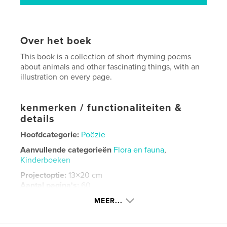
Over het boek
This book is a collection of short rhyming poems
about animals and other fascinating things, with an
illustration on every page.
kenmerken / functionaliteiten &
details
Hoofdcategorie:
Poëzie
Aanvullende categorieën
Flora en fauna
,
Kinderboeken
Projectoptie:
13×20 cm
Aantal pagina's:
60
ISBN
MEER...
Paperback: 9798211638051
Datum publiceren:
jan 11, 2023