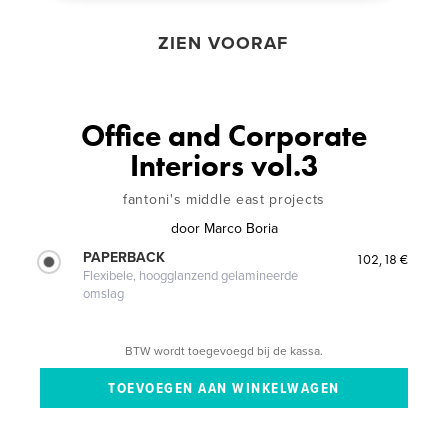
ZIEN VOORAF
Office and Corporate
Interiors vol.3
fantoni's middle east projects
door
Marco Boria
PAPERBACK
102,18 €
Flexibele, hoogglanzend gelamineerde
omslag
BTW wordt toegevoegd bij de kassa.