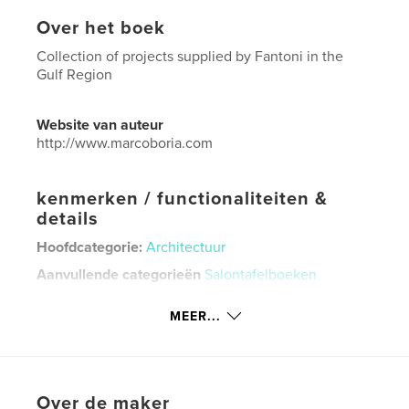
Over het boek
Collection of projects supplied by Fantoni in the
Gulf Region
Website van auteur
http://www.marcoboria.com
kenmerken / functionaliteiten &
details
Hoofdcategorie:
Architectuur
Aanvullende categorieën
Salontafelboeken
Projectoptie:
Klein vierkant, 18×18 cm
MEER...
Aantal pagina's:
284
Datum publiceren:
mar 07, 2023
Taal
English
Over de maker
Trefwoorden