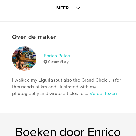
hug…
MEER...
Website van auteur
http://www.enricopelos.it
Over de maker
kenmerken / functionaliteiten &
details
Enrico Pelos
Hoofdcategorie:
Biografieën en memoires
Genova/Italy
Aanvullende categorieën
Poëzie
Projectoptie:
15×23 cm
I walked my Liguria (but also the Grand Circle ...) for
Aantal pagina's:
112
thousands of km and illustrated with my
ISBN
photography and wrote articles for...
Verder lezen
Hardcover, ImageWrap: 9788890979293
Datum publiceren:
mar 17, 2023
Taal
Italian
Trefwoorden
Boeken door Enrico
,
,
,
,
love
amore
fotografie
poems