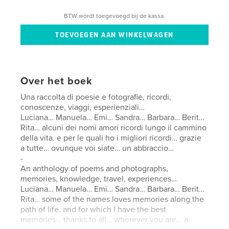
BTW wordt toegevoegd bij de kassa.
Over het boek
Una raccolta di poesie e fotografie, ricordi,
conoscenze, viaggi, esperienziali…
Luciana… Manuela… Emi… Sandra… Barbara… Berit…
Rita… alcuni dei nomi amori ricordi lungo il cammino
della vita. e per le quali ho i migliori ricordi… grazie
a tutte… ovunque voi siate… un abbraccio…
-
An anthology of poems and photographs,
memories, knowledge, travel, experiences…
Luciana… Manuela… Emi… Sandra… Barbara… Berit…
Rita… some of the names loves memories along the
path of life. and for which I have the best
memories… thanks to all… wherever you are… a