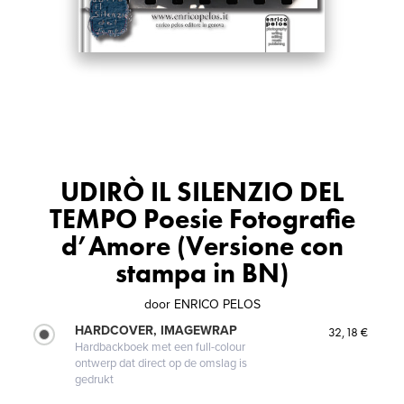
UDIRÒ IL SILENZIO DEL
TEMPO Poesie Fotografie
d’Amore (Versione con
stampa in BN)
door
ENRICO PELOS
HARDCOVER, IMAGEWRAP
32,18 €
Hardbackboek met een full-colour
ontwerp dat direct op de omslag is
gedrukt