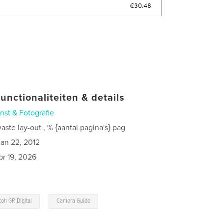
€30.48
unctionaliteiten & details
nst & Fotografie
ste lay-out , % {aantal pagina's} pag
jan 22, 2012
pr 19, 2026
,
coh GR Digital
Camera Guide