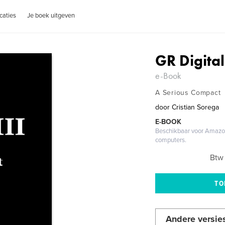
caties
Je boek uitgeven
GR Digital 
e-Book
A Serious Compact
door
Cristian Sorega
E-BOOK
Beschikbaar voor Amazon
computers.
Btw 
Andere versie