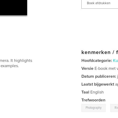
Boek afdrukken
kenmerken / f
mera. It highlights
Hoofdcategorie:
Ku
e examples.
Versie
E-book met va
Datum publiceren:
Laatst bijgewerkt
a
Taal
English
Trefwoorden
,
Photography
Ri