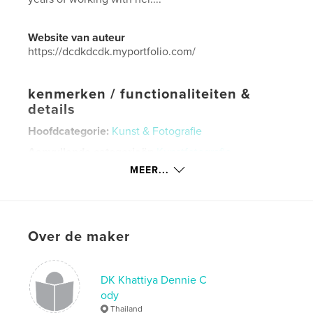
Website van auteur
https://dcdkdcdk.myportfolio.com/
kenmerken / functionaliteiten &
details
Hoofdcategorie:
Kunst & Fotografie
Aanvullende categorieën
Kunstfotografie
MEER...
Projectoptie:
Standaard liggend, 25×20 cm
Aantal pagina's:
96
Datum publiceren:
mei 13, 2023
Taal
English
Over de maker
Trefwoorden
,
,
,
Thailand
Bangkok
model
photography
DK Khattiya Dennie C
ody
,
,
art
nudes
Thailand