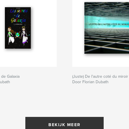
 de Galaxia
(Juste) De l'autre coté du miroir
ubath
Door Florian Dubath
BEKIJK MEER