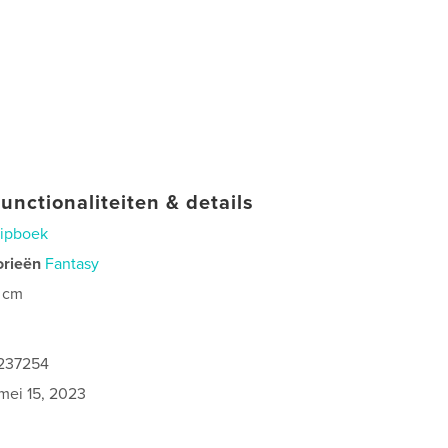
unctionaliteiten & details
ripboek
orieën
Fantasy
 cm
1237254
mei 15, 2023