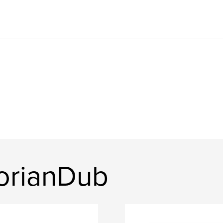
orianDub