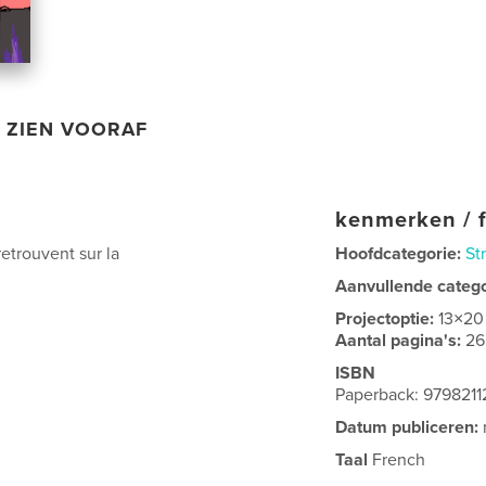
ZIEN VOORAF
kenmerken / f
retrouvent sur la
Hoofdcategorie:
St
Aanvullende categ
Projectoptie:
13×20
Aantal pagina's:
26
ISBN
Paperback: 979821
Datum publiceren:
Taal
French