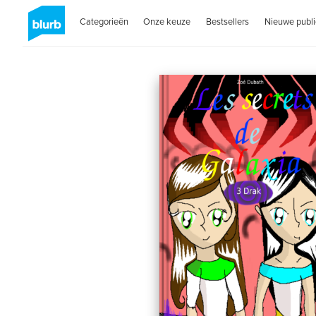
Categorieën
Onze keuze
Bestsellers
Nieuwe publi