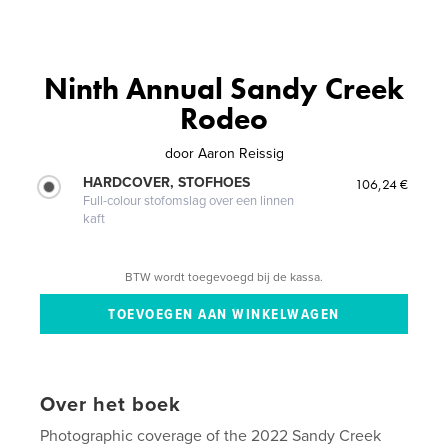
Ninth Annual Sandy Creek
Rodeo
door
Aaron Reissig
HARDCOVER, STOFHOES
106,24 €
Full-colour stofomslag over een linnen
kaft
BTW wordt toegevoegd bij de kassa.
Over het boek
Photographic coverage of the 2022 Sandy Creek