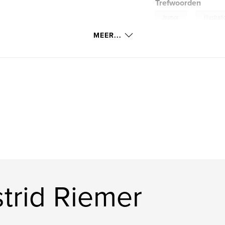
Trefwoorden
,
humor
illustrat
MEER...
trid Riemer