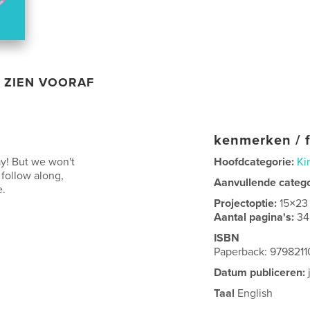
ZIEN VOORAF
kenmerken / f
ay! But we won't
Hoofdcategorie:
Ki
 follow along,
Aanvullende categ
e.
Projectoptie:
15×23
Aantal pagina's:
34
ISBN
Paperback: 979821
Datum publiceren:
Taal
English