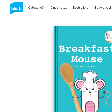
Categorieën
Onze keuze
Bestsellers
Nieuwe publi