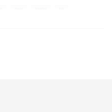
,
,
,
ion
mouse
breakfast
kids