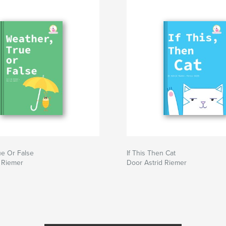
ue Or False
If This Then Cat
 Riemer
Door Astrid Riemer