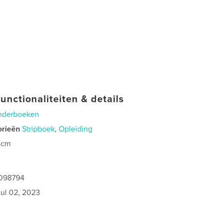
unctionaliteiten & details
nderboeken
orieën
Stripboek
,
Opleiding
 cm
1098794
jul 02, 2023