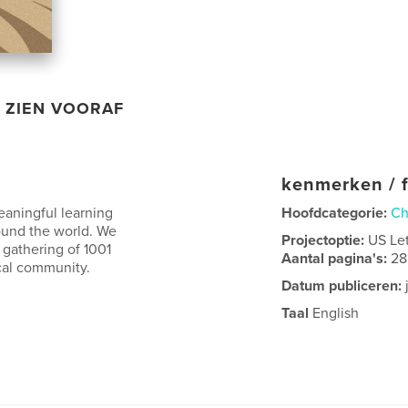
ZIEN VOORAF
kenmerken / f
eaningful learning
Hoofdcategorie:
Ch
ound the world. We
Projectoptie:
US Le
 gathering of 1001
Aantal pagina's:
28
cal community.
Datum publiceren:
Taal
English