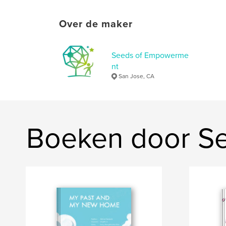
Over de maker
Seeds of Empowerme
nt
San Jose, CA
Boeken door S