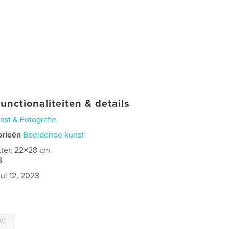
unctionaliteiten & details
nst & Fotografie
orieën
Beeldende kunst
tter, 22×28 cm
8
jul 12, 2023
EVE