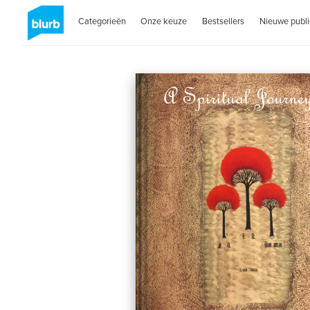
Categorieën
Onze keuze
Bestsellers
Nieuwe publi