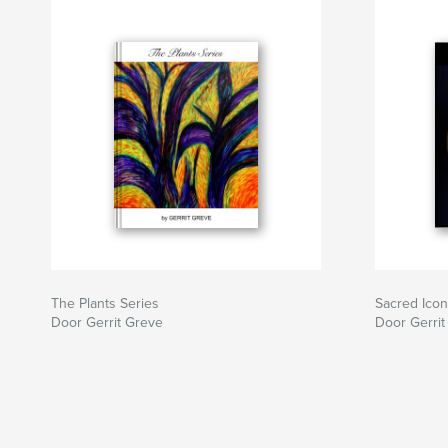
The Plants Series
Sacred Icon
Door Gerrit Greve
Door Gerrit