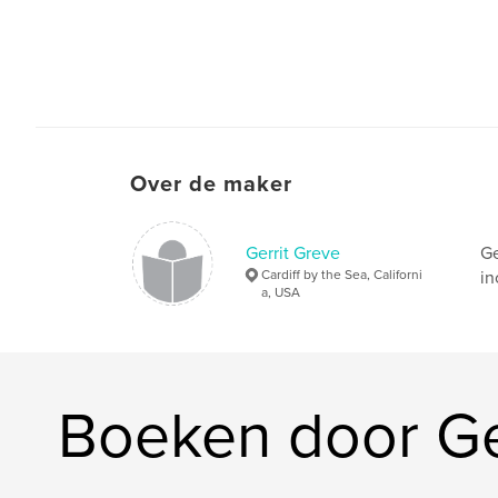
Over de maker
Gerrit Greve
Ge
Cardiff by the Sea, Californi
in
a, USA
Boeken door Ge