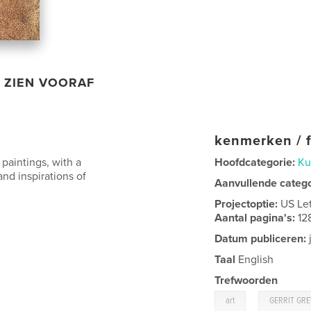
ZIEN VOORAF
kenmerken / f
l paintings, with a
Hoofdcategorie:
Ku
and inspirations of
Aanvullende categ
Projectoptie:
US Le
Aantal pagina's:
12
Datum publiceren:
Taal
English
Trefwoorden
,
art
GERRIT GR