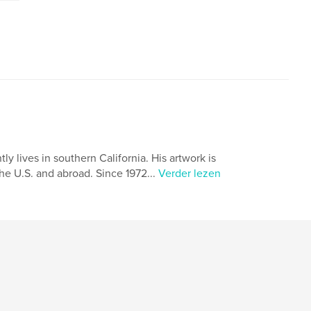
ly lives in southern California. His artwork is
he U.S. and abroad. Since 1972...
Verder lezen