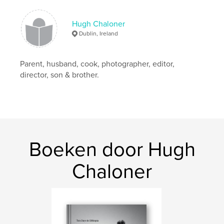
,
Atlantic
,
Kerry
,
Ventry
,
storm
,
beauty
,
beautiful
,
Blaskets
,
Waterford
,
Hugh Chaloner
Dublin, Ireland
infrared
,
Wicklow
,
Dublin
,
Liffey
,
Glendalough
,
lake
Parent, husband, cook, photographer, editor,
director, son & brother.
Boeken door Hugh
Chaloner