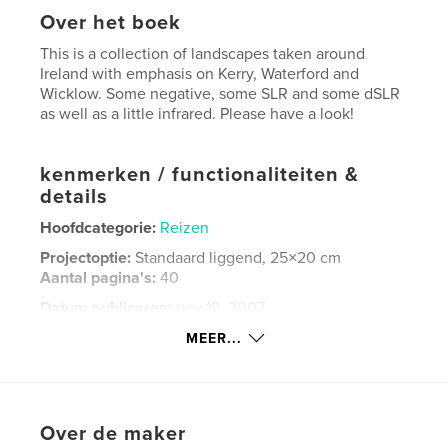
Over het boek
This is a collection of landscapes taken around
Ireland with emphasis on Kerry, Waterford and
Wicklow. Some negative, some SLR and some dSLR
as well as a little infrared. Please have a look!
kenmerken / functionaliteiten &
details
Hoofdcategorie:
Reizen
Projectoptie:
Standaard liggend, 25×20 cm
Aantal pagina's:
40
Datum publiceren:
nov 19, 2007
Trefwoorden
MEER...
,
,
,
Dingle Peninsula
Slea Head
Blasket Islands
Ireland
Over de maker