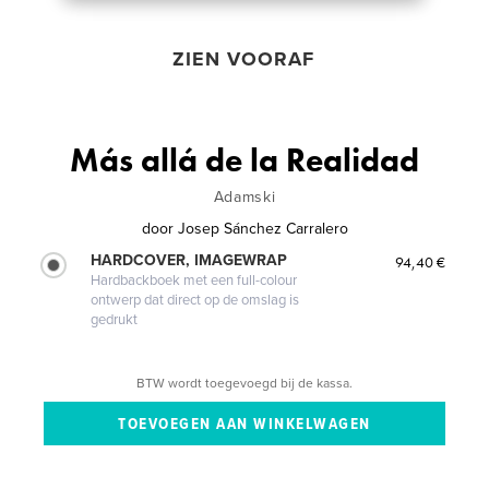
ZIEN VOORAF
Más allá de la Realidad
Adamski
door
Josep Sánchez Carralero
HARDCOVER, IMAGEWRAP
94,40 €
Hardbackboek met een full-colour
ontwerp dat direct op de omslag is
gedrukt
BTW wordt toegevoegd bij de kassa.