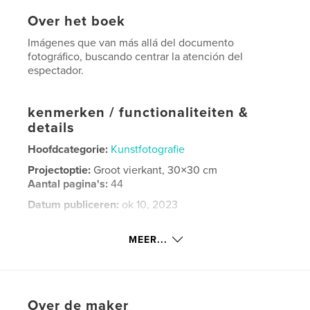
Over het boek
Imágenes que van más allá del documento
fotográfico, buscando centrar la atención del
espectador.
kenmerken / functionaliteiten &
details
Hoofdcategorie:
Kunstfotografie
Projectoptie:
Groot vierkant, 30×30 cm
Aantal pagina's:
44
Datum publiceren:
ok 10, 2023
Taal
Spanish
MEER...
Trefwoorden
,
,
onírico
efecto Adamski
Fotografía
Over de maker