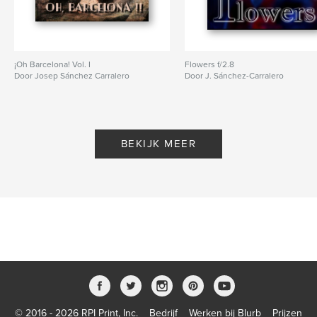
¡Oh Barcelona! Vol. I
Flowers f/2.8
Door Josep Sánchez Carralero
Door J. Sánchez-Carralero
BEKIJK MEER
© 2016 - 2026 RPI Print, Inc.
Bedrijf
Werken bij Blurb
Prijzen