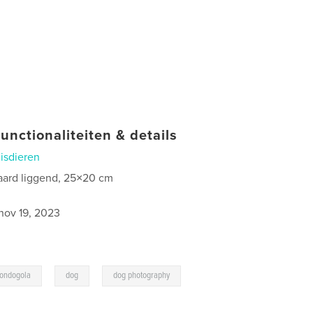
unctionaliteiten & details
isdieren
aard liggend, 25×20 cm
nov 19, 2023
,
,
ondogola
dog
dog photography