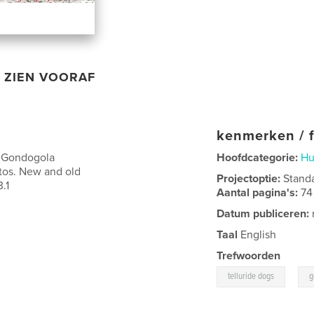
ZIEN VOORAF
kenmerken / f
l Gondogola
Hoofdcategorie:
Hu
tos. New and old
Projectoptie:
Stand
.1
Aantal pagina's:
74
Datum publiceren:
Taal
English
Trefwoorden
,
telluride dogs
g