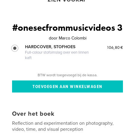
#onesecfrommusicvideos 3
door
Marco Colombi
HARDCOVER, STOFHOES
106,80 €
Full-colour stofomslag over een linnen
kaft
BTW wordt toegevoegd bij de kassa.
Over het boek
Reflection and experimentation on photography,
video, time, and visual perception