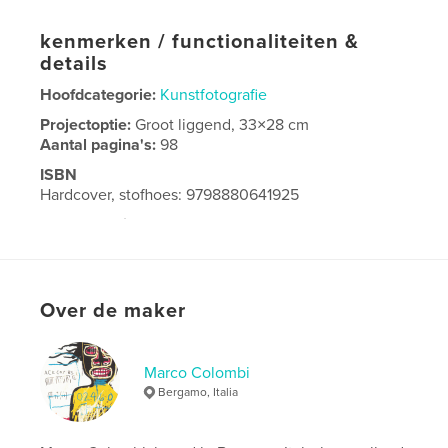
kenmerken / functionaliteiten &
details
Hoofdcategorie:
Kunstfotografie
Projectoptie:
Groot liggend, 33×28 cm
Aantal pagina's:
98
ISBN
Hardcover, stofhoes: 9798880641925
Datum publiceren:
dec 09, 2023
Taal
English
Over de maker
Marco Colombi
Bergamo, Italia