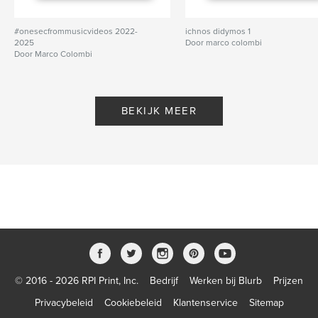
#onesecfrommusicvideos 2022-
ichnos didymos 1
2025
Door marco colombi
Door Marco Colombi
BEKIJK MEER
© 2016 - 2026 RPI Print, Inc.
Bedrijf
Werken bij Blurb
Prijzen
Privacybeleid
Cookiebeleid
Klantenservice
Sitemap