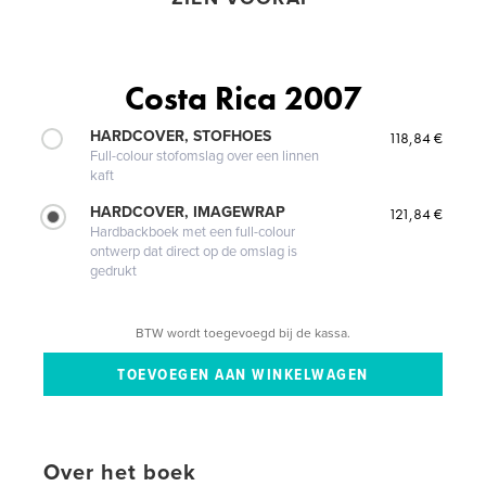
Costa Rica 2007
HARDCOVER, STOFHOES
118,84 €
Full-colour stofomslag over een linnen
kaft
HARDCOVER, IMAGEWRAP
121,84 €
Hardbackboek met een full-colour
ontwerp dat direct op de omslag is
gedrukt
BTW wordt toegevoegd bij de kassa.
Over het boek