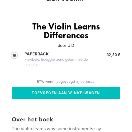
The Violin Learns
Differences
door
U.D
PAPERBACK
32,30 €
Flexibele, hoogglanzend gelamineerde
omslag
BTW wordt toegevoegd bij de kassa.
Over het boek
The violin learns why some instruments say