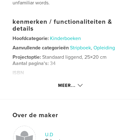
unfamiliar words.
kenmerken / functionaliteiten &
details
Hoofdcategorie:
Kinderboeken
Aanvullende categorieën
Stripboek
,
Opleiding
Projectoptie:
Standaard liggend, 25×20 cm
Aantal pagina's:
34
ISBN
Paperback: 9798881341923
MEER...
Datum publiceren:
feb 05, 2024
Taal
English
Trefwoorden
Over de maker
,
,
different languages
instruments
instrumentland
U.D