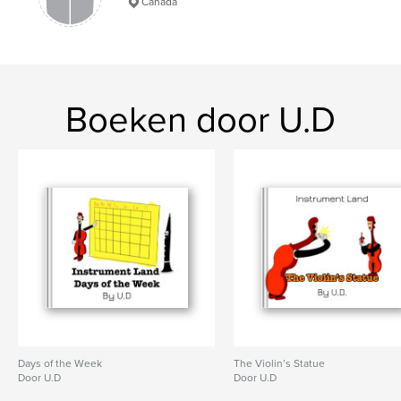
Canada
Boeken door U.D
Days of the Week
The Violin’s Statue
Door U.D
Door U.D