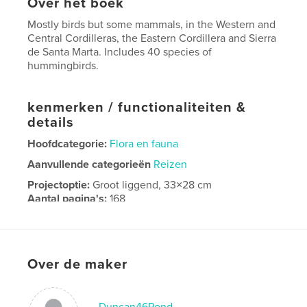
Over het boek
Mostly birds but some mammals, in the Western and
Central Cordilleras, the Eastern Cordillera and Sierra
de Santa Marta. Includes 40 species of
hummingbirds.
kenmerken / functionaliteiten &
details
Hoofdcategorie:
Flora en fauna
Aanvullende categorieën
Reizen
Projectoptie:
Groot liggend, 33×28 cm
Aantal pagina's:
168
Datum publiceren:
apr 01, 2024
Taal
English
Over de maker
Duncan46Pond