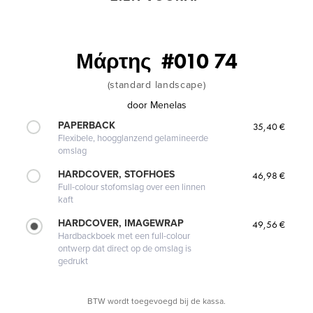
Μάρτης  #010 74
(standard landscape)
door
Menelas
PAPERBACK
35,40 €
Flexibele, hoogglanzend gelamineerde
omslag
HARDCOVER, STOFHOES
46,98 €
Full-colour stofomslag over een linnen
kaft
HARDCOVER, IMAGEWRAP
49,56 €
Hardbackboek met een full-colour
ontwerp dat direct op de omslag is
gedrukt
BTW wordt toegevoegd bij de kassa.