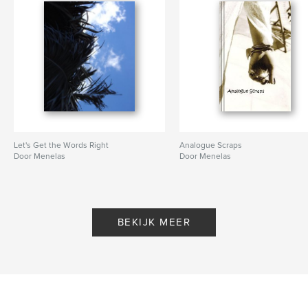
Let's Get the Words Right
Analogue Scraps
Door Menelas
Door Menelas
BEKIJK MEER