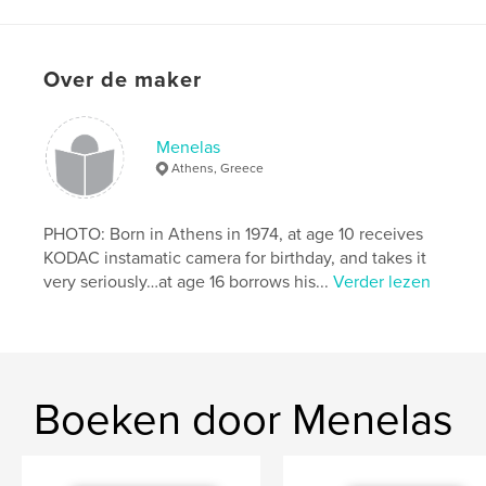
kenmerken / functionaliteiten &
details
Over de maker
Hoofdcategorie:
Kunst & Fotografie
Projectoptie:
Standaard liggend, 25×20 cm
Menelas
Aantal pagina's:
40
Athens, Greece
Datum publiceren:
feb 20, 2010
PHOTO: Born in Athens in 1974, at age 10 receives
KODAC instamatic camera for birthday, and takes it
very seriously…at age 16 borrows his...
Verder lezen
Boeken door Menelas