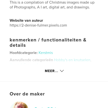
This is a compilation of Christmas images made up
of Photographs, A I art, digital art, and drawings.
Website van auteur
https://2-denise-fulmer.pixels.com
kenmerken / functionaliteiten &
details
Hoofdcategorie:
Kerstmis
Aanvullende categorieën
Hobby's en knutselen
,
Kunst & Fotografie
MEER...
Projectoptie:
Zeer klein vierkant, 13×13 cm
Aantal pagina's:
80
ISBN
Paperback: 9798875481406
Over de maker
Datum publiceren:
apr 30, 2024
Taal
English