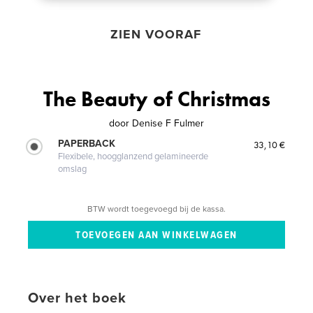
ZIEN VOORAF
The Beauty of Christmas
door
Denise F Fulmer
PAPERBACK
33,10 €
Flexibele, hoogglanzend gelamineerde
omslag
BTW wordt toegevoegd bij de kassa.
Over het boek