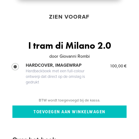
ZIEN VOORAF
I tram di Milano 2.0
door
Giovanni Rombi
HARDCOVER, IMAGEWRAP
100,00 €
Hardbackboek met een full-colour
ontwerp dat direct op de omslag is
gedrukt
BTW wordt toegevoegd bij de kassa.