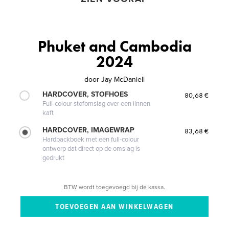
Phuket and Cambodia
2024
door
Jay McDaniell
HARDCOVER, STOFHOES
80,68 €
Full-colour stofomslag over een linnen
kaft
HARDCOVER, IMAGEWRAP
83,68 €
Hardbackboek met een full-colour
ontwerp dat direct op de omslag is
gedrukt
BTW wordt toegevoegd bij de kassa.