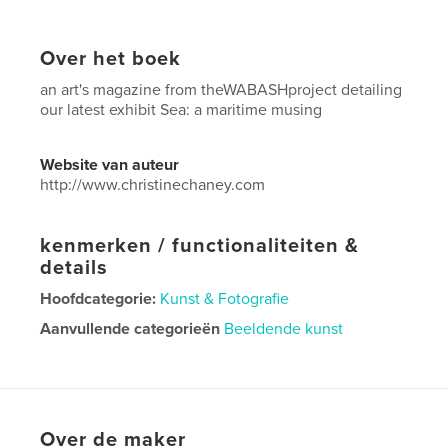
Over het boek
an art's magazine from theWABASHproject detailing
our latest exhibit Sea: a maritime musing
Website van auteur
http://www.christinechaney.com
kenmerken / functionaliteiten &
details
Hoofdcategorie:
Kunst & Fotografie
Aanvullende categorieën
Beeldende kunst
Projectoptie:
US Letter, 22×28 cm
Aantal pagina's:
40
Datum publiceren:
aug 07, 2024
Over de maker
Taal
English