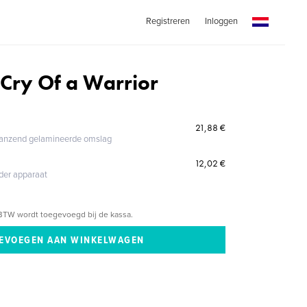
Registreren
Inloggen
 Cry Of a Warrior
21,88 €
glanzend gelamineerde omslag
12,02 €
eder apparaat
BTW wordt toegevoegd bij de kassa.