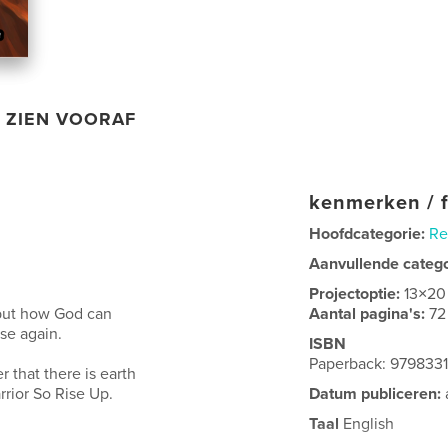
ZIEN VOORAF
kenmerken / f
Hoofdcategorie:
Re
Aanvullende categ
Projectoptie:
13×20
d but how God can
Aantal pagina's:
72
ise again.
ISBN
Paperback: 979833
that there is earth
rrior So Rise Up.
Datum publiceren:
Taal
English