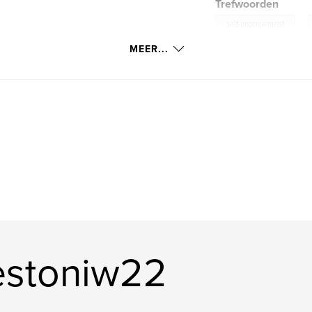
Trefwoorden
,
self-improvement
MEER...
estoniw22