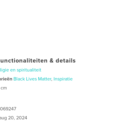
unctionaliteiten & details
ligie en spiritualiteit
orieën
Black Lives Matter
,
Inspiratie
 cm
1069247
aug 20, 2024