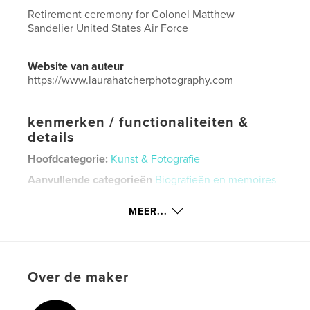
Retirement ceremony for Colonel Matthew
Sandelier United States Air Force
Website van auteur
https://www.laurahatcherphotography.com
kenmerken / functionaliteiten &
details
Hoofdcategorie:
Kunst & Fotografie
Aanvullende categorieën
Biografieën en memoires
Projectoptie:
Groot liggend, 33×28 cm
MEER...
Aantal pagina's:
22
Datum publiceren:
sep 15, 2024
Taal
English
Over de maker
Trefwoorden
,
,
,
Air Force
ceremony
military retirement