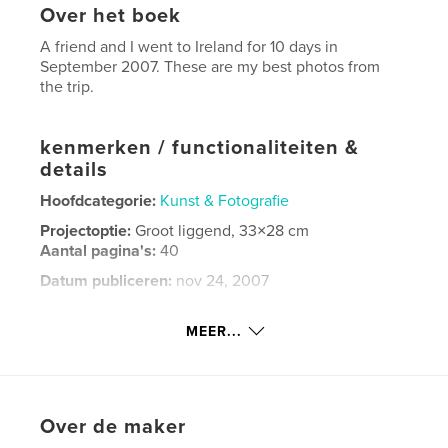
Over het boek
A friend and I went to Ireland for 10 days in
September 2007. These are my best photos from
the trip.
kenmerken / functionaliteiten &
details
Hoofdcategorie:
Kunst & Fotografie
Projectoptie:
Groot liggend, 33×28 cm
Aantal pagina's:
40
Datum publiceren:
nov 24, 2007
Trefwoorden
MEER...
,
,
,
diamond hill
kylemore abbey
ring of kerry
ireland
Over de maker
,
skelligs
,
ruins
,
clonmacnoise
,