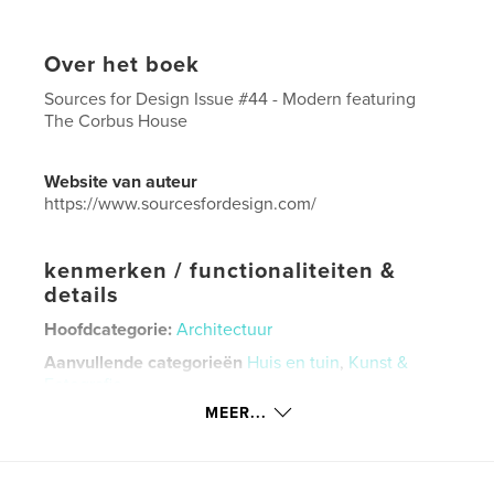
Over het boek
Sources for Design Issue #44 - Modern featuring
The Corbus House
Website van auteur
https://www.sourcesfordesign.com/
kenmerken / functionaliteiten &
details
Hoofdcategorie:
Architectuur
Aanvullende categorieën
Huis en tuin
,
Kunst &
Fotografie
MEER...
Projectoptie:
US Letter, 22×28 cm
Aantal pagina's:
116
Datum publiceren:
ok 23, 2024