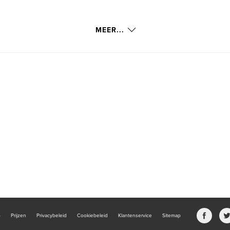
MEER...
b
Prijzen
Privacybeleid
Cookiebeleid
Klantenservice
Sitemap