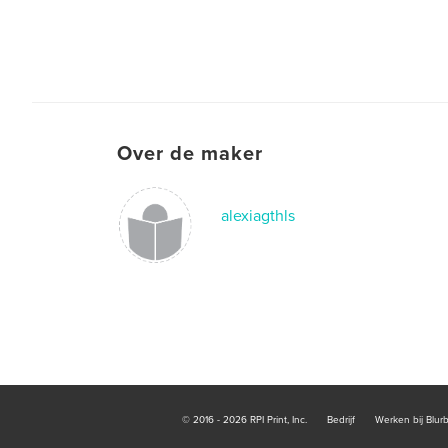
Over de maker
alexiagthls
© 2016 - 2026 RPI Print, Inc.
Bedrijf
Werken bij Blur