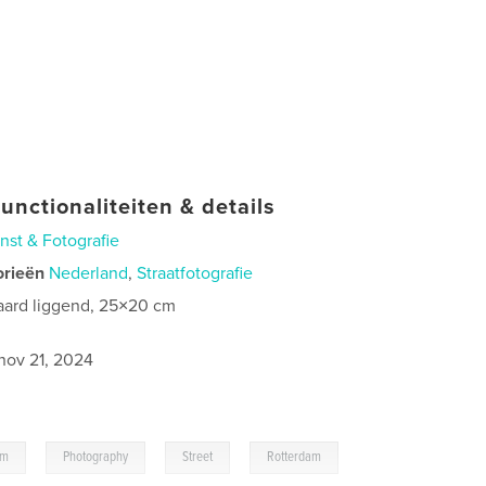
unctionaliteiten & details
nst & Fotografie
orieën
Nederland
,
Straatfotografie
aard liggend, 25×20 cm
0
nov 21, 2024
,
,
,
lm
Photography
Street
Rotterdam