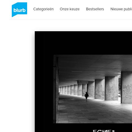
Categorieën
Onze keuze
Bestsellers
Nieuwe publi