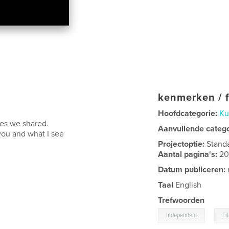
kenmerken / f
Hoofdcategorie:
Ku
nces we shared.
Aanvullende categ
 you and what I see
Projectoptie:
Stand
Aantal pagina's:
2
Datum publiceren:
Taal
English
Trefwoorden
,
Independent
Fi