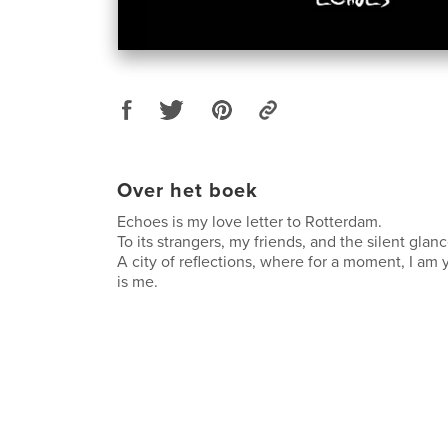
Over het boek
Echoes is my love letter to Rotterdam.
To its strangers, my friends, and the silent gla
A city of reflections, where for a moment, I am
is me.